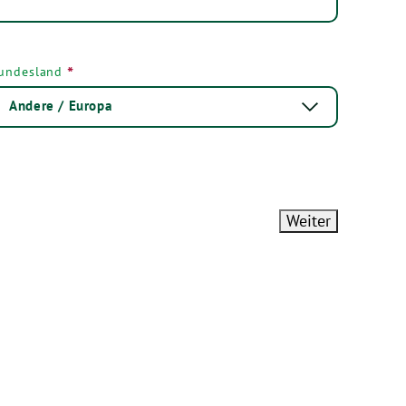
*
undesland
Weiter